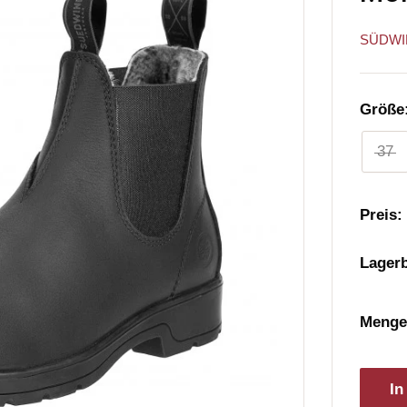
SÜDWI
Größe
37
Preis:
Lager
Menge
In