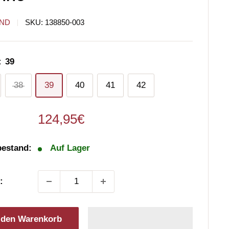
ND
SKU:
138850-003
:
39
38
39
40
41
42
Sonderpreis
124,95€
bestand:
Auf Lager
:
 den Warenkorb