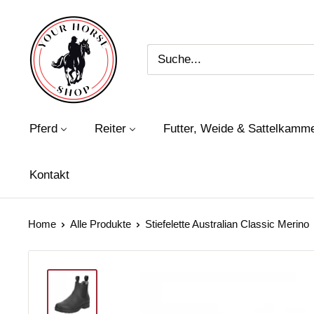
Direkt
Your
zum
Horse
Inhalt
Shop
Pferd
Reiter
Futter, Weide & Sattelkamm
Kontakt
Home
Alle Produkte
Stiefelette Australian Classic Merino