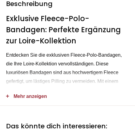
Beschreibung
Exklusive Fleece-Polo-
Bandagen: Perfekte Ergänzung
zur Loire-Kollektion
Entdecken Sie die exklusiven Fleece-Polo-Bandagen,
die Ihre Loire-Kollektion vervollständigen. Diese
luxuriösen Bandagen sind aus hochwertigem Fleece
gefertigt, um lästiges Pilling zu vermeiden. Mit einem
edlen Satin-Enddetail und dem charakteristischen
Mehr anzeigen
LeMieux-Metallmotiv verleihen sie Ihrem Pferd einen
eleganten Look.
Waschbar bis zu 30 Grad in der Maschine, empfehlen wir
Das könnte dich interessieren:
die Verwendung eines Waschbeutels. Ein Waschmittel in