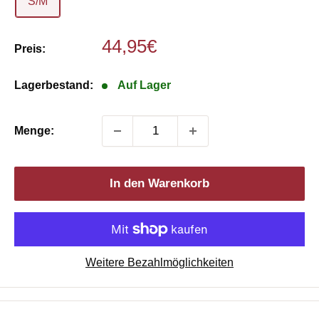
S/M
Sonderpreis
44,95€
Preis:
Lagerbestand:
Auf Lager
Menge:
In den Warenkorb
Weitere Bezahlmöglichkeiten