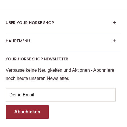
Tabletten- oder Kapselform kann verwendet werden.
Stellen Sie sicher, dass alle Klettverschlüsse vor dem
Waschen geschlossen sind. Lufttrocknen fern von
ÜBER YOUR HORSE SHOP
Wärmequellen, niemals im Trockner trocknen.
Impressum
HAUPTMENÜ
Allgemeine Geschäftsbedingungen
Versand/Zahlungsinformationen
Pferd
YOUR HORSE SHOP NEWSLETTER
Widerrufsrecht
Reiter
Datenschutzerklärung
Verpasse keine Neuigkeiten und Aktionen - Abonniere
Futter, Weide & Sattelkammer
noch heute unseren Newsletter.
Häufig gestellte Fragen
Kollektionen
Turnier
Deine Email
Geschenkartikel & Gutscheine
SALE %
Abschicken
Marken
Kontakt