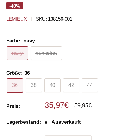
-40%
LEMIEUX
SKU:
138156-001
Farbe:
navy
navy
dunkelrot
Größe:
36
36
38
40
42
44
Sonderpreis
35,97€
Normalpreis
59,95€
Preis:
Lagerbestand:
Ausverkauft