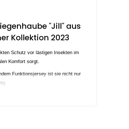
iegenhaube "Jill" aus
r Kollektion 2023
ekten Schutz vor lästigen Insekten im
len Komfort sorgt.
dem Funktionsjersey ist sie nicht nur
ig.
o Steigbügellogo, welches das linke Ohr
verleiht.
stört fühlen und seine Zeit im Stall oder