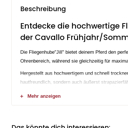
Beschreibung
Entdecke die hochwertige Fl
der Cavallo Frühjahr/Somme
Die Fliegenhube"Jill" bietet deinem Pferd den perf
Ohrenbereich, während sie gleichzeitig für maxima
Hergestellt aus hochwertigem und schnell trocknen
hautfreundlich, sondern auch äußerst strapazierfäh
Ein besonderes Highlight ist das exklusive Cavall
Mehr anzeigen
schmückt und der Fliegenhaube eine stilvolle Note 
Mit der Fliegenhaube Jill kann dein Pferd sich unge
bei Ausritten ohne störende Fliegen genießen.
Das könnte dich interessieren: