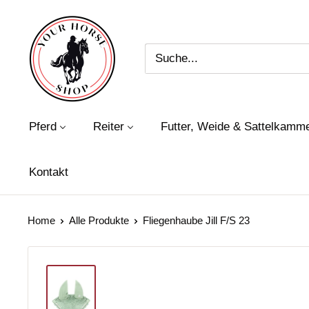
Direkt
Your
zum
Horse
Inhalt
Shop
Pferd
Reiter
Futter, Weide & Sattelkamm
Kontakt
Home
Alle Produkte
Fliegenhaube Jill F/S 23