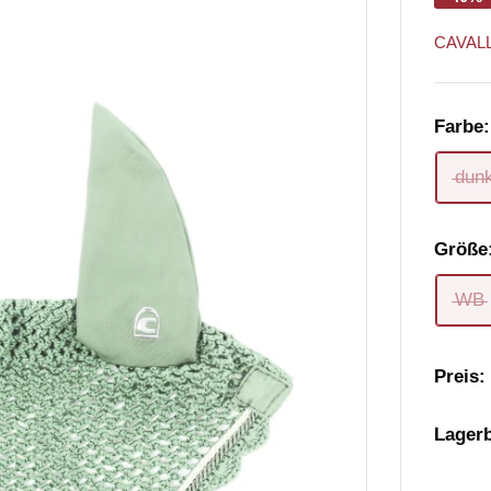
CAVAL
Farbe
dunk
Größe
WB
Preis:
Lager