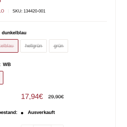
LO
SKU:
134420-001
:
dunkelblau
elblau
hellgrün
grün
:
WB
Sonderpreis
17,94€
Normalpreis
29,90€
bestand:
Ausverkauft