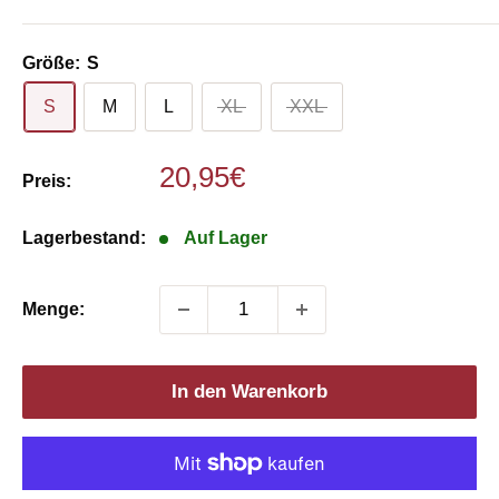
Größe:
S
S
M
L
XL
XXL
Sonderpreis
20,95€
Preis:
Lagerbestand:
Auf Lager
Menge:
In den Warenkorb