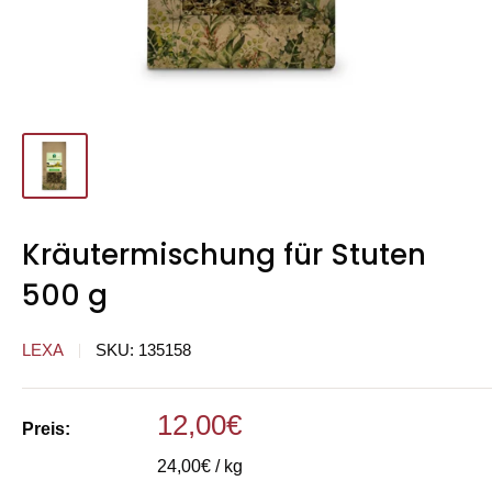
Kräutermischung für Stuten
500 g
LEXA
SKU:
135158
Sonderpreis
12,00€
Preis:
24,00€ / kg