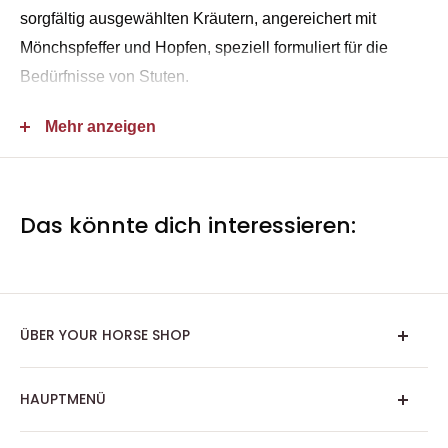
sorgfältig ausgewählten Kräutern, angereichert mit
Mönchspfeffer und Hopfen, speziell formuliert für die
Bedürfnisse von Stuten.
Mehr anzeigen
Zusammensetzung der
Kräutermischung für Stuten
Das könnte dich interessieren:
Dieses hochwertige Ergänzungsfuttermittel für Pferde
enthält eine ausgewogene Mischung von:
25 % Mönchspfeffer
ÜBER YOUR HORSE SHOP
15 % Hopfenblüten
Melissenblätter
Impressum
HAUPTMENÜ
Kamillenblüten
Allgemeine Geschäftsbedingungen
Rotklee
Versand/Zahlungsinformationen
Pferd