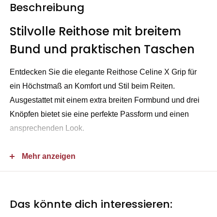
Beschreibung
Stilvolle Reithose mit breitem
Bund und praktischen Taschen
Entdecken Sie die elegante Reithose Celine X Grip für
ein Höchstmaß an Komfort und Stil beim Reiten.
Ausgestattet mit einem extra breiten Formbund und drei
Knöpfen bietet sie eine perfekte Passform und einen
ansprechenden Look.
Die hochwertige CAVA TEC GRIP PU Vollbesatz sorgt für
Mehr anzeigen
optimalen Halt im Sattel und ein sicheres Gefühl beim
Reiten. Praktisch platzierte Stecktaschen an der
Vorderseite bieten Stauraum für wichtige Kleinigkeiten
Das könnte dich interessieren:
und sind mit stilvollen Nieten verziert.