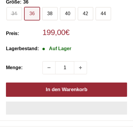
Größe:
36
34
36
38
40
42
44
Sonderpreis
199,00€
Preis:
Lagerbestand:
Auf Lager
Menge:
In den Warenkorb