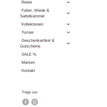
erte Ausritte mit diesem erstklassigen
Reiter
 auch einen Hauch von Luxus in Ihren
Futter, Weide &
Sattelkammer
Kollektionen
Turnier
Geschenkartikel &
Gutscheine
SALE %
Marken
Kontakt
Folge uns