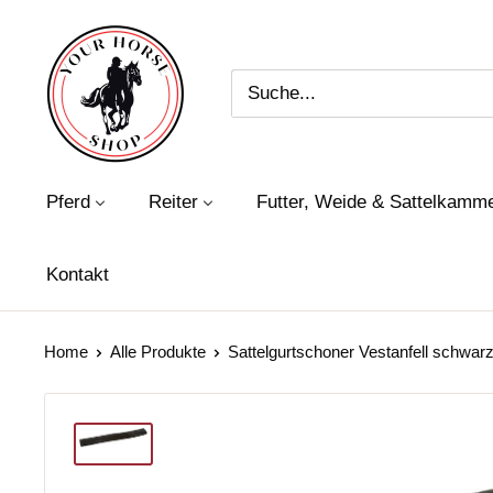
Direkt
Your
zum
Horse
Inhalt
Shop
Pferd
Reiter
Futter, Weide & Sattelkamm
Kontakt
Home
Alle Produkte
Sattelgurtschoner Vestanfell schwarz 