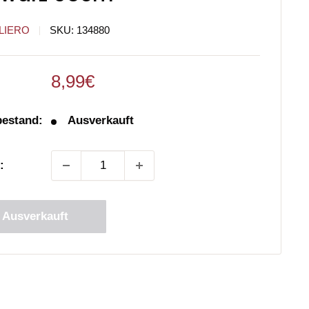
LIERO
SKU:
134880
Sonderpreis
8,99€
bestand:
Ausverkauft
:
Ausverkauft