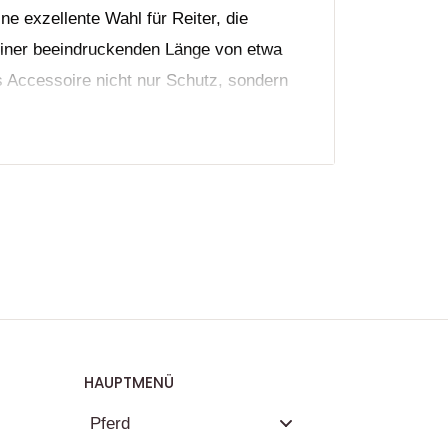
ne exzellente Wahl für Reiter, die
einer beeindruckenden Länge von etwa
s Accessoire nicht nur Schutz, sondern
z ausgestattet, der nicht nur luxuriös
r Pferd ist. Das weiche Material sorgt
len, wodurch der Tragekomfort während
 die Waschbarkeit, die eine mühelose
ialien halten den Belastungen des
ualität, selbst nach wiederholten
HAUPTMENÜ
Pferd
ie in die Langlebigkeit und das