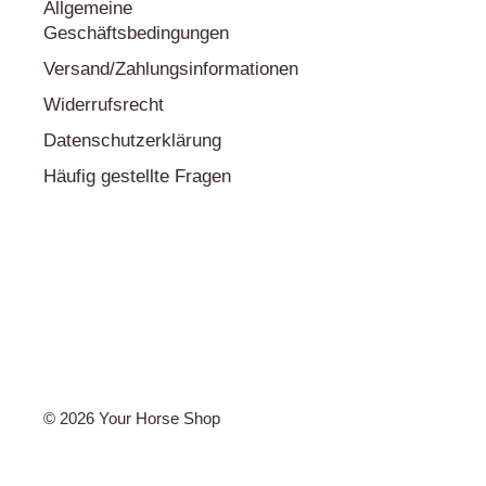
Allgemeine
Wohlbefinden Ihres Pferdes. Erleben Sie unbeschw
Geschäftsbedingungen
Accessoire, das nicht nur funktional ist, sondern
Versand/Zahlungsinformationen
Reitalltag bringt.
Widerrufsrecht
Datenschutzerklärung
Häufig gestellte Fragen
© 2026 Your Horse Shop