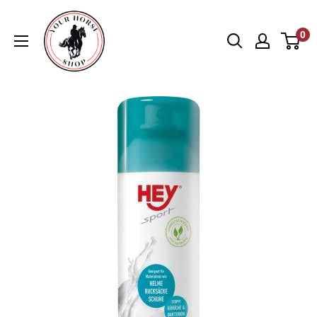
Direkt
Your
zum
0
Horse
Inhalt
Shop