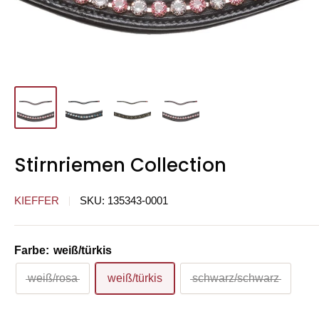
Stirnriemen Collection
KIEFFER
SKU:
135343-0001
Farbe:
weiß/türkis
weiß/rosa
weiß/türkis
schwarz/schwarz