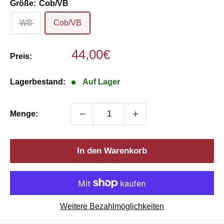
Größe:
Cob/VB
WB
Cob/VB
Sonderpreis
44,00€
Preis:
Lagerbestand:
Auf Lager
Menge:
In den Warenkorb
Weitere Bezahlmöglichkeiten