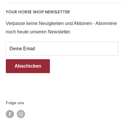
Versand/Zahlungsinformationen
Pferd
YOUR HORSE SHOP NEWSLETTER
Widerrufsrecht
Reiter
Datenschutzerklärung
Verpasse keine Neuigkeiten und Aktionen - Abonniere
Futter, Weide & Sattelkammer
noch heute unseren Newsletter.
Häufig gestellte Fragen
Kollektionen
Turnier
Deine Email
Geschenkartikel & Gutscheine
SALE %
Abschicken
Marken
Kontakt
Folge uns